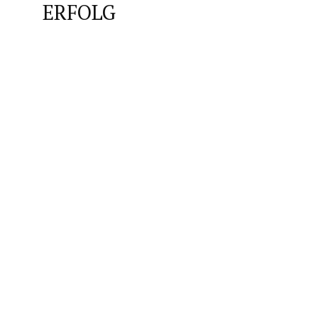
ERFOLG
Analyse & Strategieentwicklung
Von Planung bis Errichtung